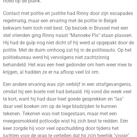
hoed op de plank.
Contact met politie en justitie had Rinny door zijn escapades
regelmatig, maar een ervaring met de politie in België
bekwam hem toch niet best. Op bezoek in Brussel met een
stel vrienden ging Rinny naast "Manneke Pis" staan plassen.
Hij had de gulp nog niet dicht of hij werd al opgepakt door de
politie. Met de duim omhoog zat hij in de politieauto. Op het
politiebureau werd hij vervolgens niet zachtzinnig
behandeld. Het was een heel gedonder om hem weer mee te
krijgen, al hadden ze er na afloop veel lol om.
Een andere ervaring was zijn verblijf in een strafgevangenis,
omdat hij een boete niet had betaald. Hij vond die week veel
te kort, want hij had daar heel goede gesprekken en "las"
daar veel boeken om op de lege bladzijden te kunnen
tekenen. Tekenen was niet toegestaan, maar met een
meegesmokkeld potloodje wist hij zich best te redden. Eén
keer zorgde hij voor veel opschudding door tijdens het
luchten voor de grap te vertellen dat hij zo'n heerlijk "vissie"