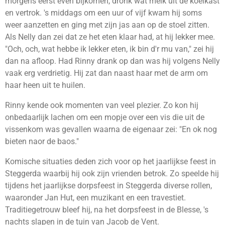
morgens eerst even bijkomen, dronk wat melk uit de koelkast
en vertrok. 's middags om een uur of vijf kwam hij soms
weer aanzetten en ging met zijn jas aan op de stoel zitten.
Als Nelly dan zei dat ze het eten klaar had, at hij lekker mee.
"Och, och, wat hebbe ik lekker eten, ik bin d'r mu van," zei hij
dan na afloop. Had Rinny drank op dan was hij volgens Nelly
vaak erg verdrietig. Hij zat dan naast haar met de arm om
haar heen uit te huilen.
Rinny kende ook momenten van veel plezier. Zo kon hij
onbedaarlijk lachen om een mopje over een vis die uit de
vissenkom was gevallen waarna de eigenaar zei: "En ok nog
bieten naor de baos."
Komische situaties deden zich voor op het jaarlijkse feest in
Steggerda waarbij hij ook zijn vrienden betrok. Zo speelde hij
tijdens het jaarlijkse dorpsfeest in Steggerda diverse rollen,
waaronder Jan Hut, een muzikant en een travestiet.
Traditiegetrouw bleef hij, na het dorpsfeest in de Blesse, 's
nachts slapen in de tuin van Jacob de Vent.