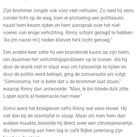
Zijn brommer zorgde ook voor veel verhalen. Zo reed hij eens
zonder licht op de weg, toen er plotseling een politieauto
naast hem kwam rijden en hem aansprak over het niet-
voeren van enige verlichting. Rinny schijnt gezegd te hebben:
"As jim naost mi'j rieden blieven he'k locht genoeg."
Een andere keer zette hij een brandende kaars op zijn helm,
om daarmee het verlichtingsprobleem op te lossen. Als hij
door de drank niet in staat was om fatsoenlijk te rijden en
door de politie werd betrapt, ging de conversatie als volgt:
"Siemonsma, het is beter dat u de brommer laat staan,"
waarop Rinny dan antwoorde: "Man, ik bin bliede da'k zitte.
Lopen kan'k al hielemaole niet meer."
Soms werd het kroegleven zelfs Rinny wel eens teveel. Hij
viel dan bij de stamtafel in slaap. Maar als men hem dan
wakker maakte, bestelde hij direct weer een citroenjenevertje.
Als herinnering aan hem lag in café Bijker jarenlang zijn